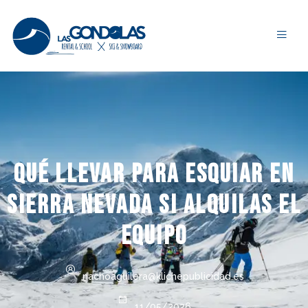
Qué llevar para esquiar en
Sierra Nevada si alquilas el
equipo
nachoaguilera@klichepublicidad.es
11/05/2026