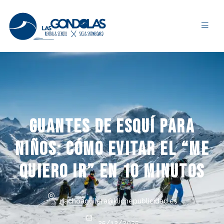
Guantes de esquí para
niños: cómo evitar el “me
quiero ir” en 10 minutos
nachoaguilera@klichepublicidad.es
25/12/2025