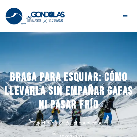
Braga para esquiar: cómo
llevarla sin empañar gafas
ni pasar frío
nachoaguilera@klichepublicidad.es
19/02/2026