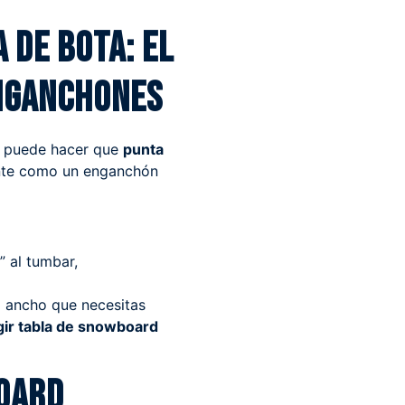
 de bota: el
enganchones
ha puede hacer que
punta
iente como un enganchón
” al tumbar,
l ancho que necesitas
gir tabla de snowboard
oard