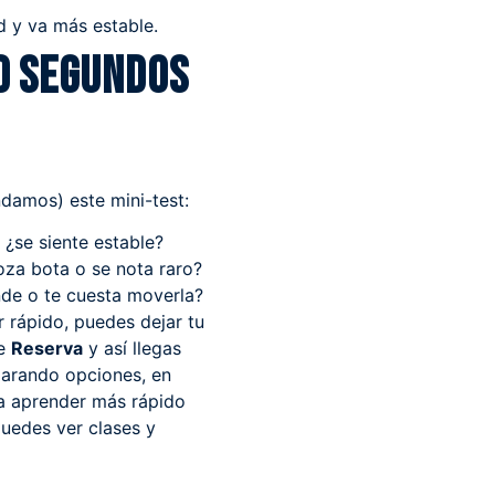
d y va más estable.
60 segundos
ndamos) este mini-test:
 ¿se siente estable?
za bota o se nota raro?
onde o te cuesta moverla?
r rápido, puedes dejar tu
de
Reserva
y así llegas
parando opciones, en
ra aprender más rápido
uedes ver clases y