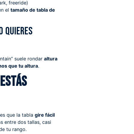
ark, freeride)
en el
tamaño de tabla de
o quieres
ntain” suele rondar
altura
os que tu altura
.
 estás
 es que la tabla
gire fácil
s entre dos tallas, casi
de tu rango.