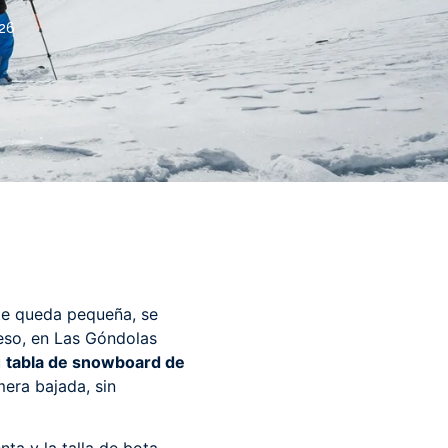
26
i te queda pequeña, se
 eso, en Las Góndolas
u
tabla de snowboard de
mera bajada, sin