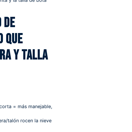
ienta y la talla de bota
 de
o que
ra y talla
 corta = más manejable,
era/talón rocen la nieve