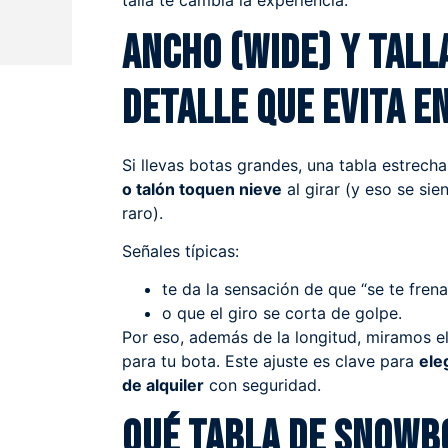
talla te cambia la experiencia.
Ancho (wide) y talla
detalle que evita 
Si llevas botas grandes, una tabla estrec
o talón toquen nieve
al girar (y eso se s
raro).
Señales típicas:
te da la sensación de que “se te frena
o que el giro se corta de golpe.
Por eso, además de la longitud, miramos e
para tu bota. Este ajuste es clave para
ele
de alquiler
con seguridad.
Qué tabla de snowb