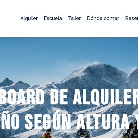
Alquiler
Escuela
Taller
Dónde comer
Rese
board de alquile
año según altura 