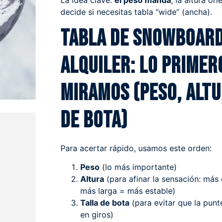
La idea clave:
el peso manda
, la altura or
decide si necesitas tabla “wide” (ancha).
Tabla de snowboard
alquiler: lo primer
miramos (peso, altu
de bota)
Para acertar rápido, usamos este orden:
Peso
(lo más importante)
Altura
(para afinar la sensación: más
más larga = más estable)
Talla de bota
(para evitar que la punt
en giros)