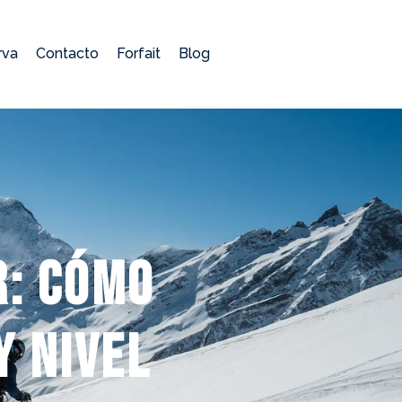
rva
Contacto
Forfait
Blog
r: cómo
y nivel