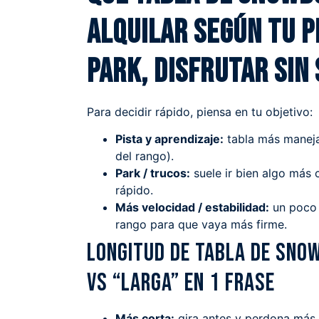
alquilar según tu p
park, disfrutar sin
Para decidir rápido, piensa en tu objetivo:
Pista y aprendizaje:
tabla más maneja
del rango).
Park / trucos:
suele ir bien algo más 
rápido.
Más velocidad / estabilidad:
un poco 
rango para que vaya más firme.
Longitud de tabla de sno
vs “larga” en 1 frase
Más corta:
gira antes y perdona más.