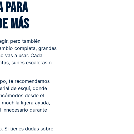
a para
de más
egir, pero también
ecambio completa, grandes
no vas a usar. Cada
tas, subes escaleras o
quipo, te recomendamos
erial de esquí
, donde
incómodos desde el
a mochila ligera ayuda,
 innecesario durante
io. Si tienes dudas sobre