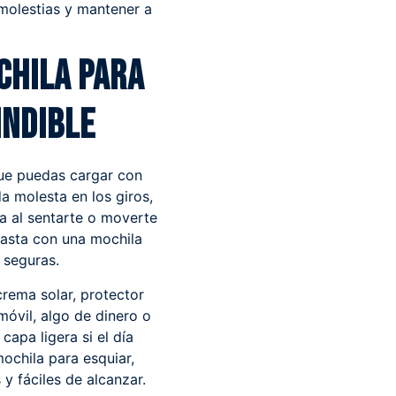
 molestias y mantener a
chila para
indible
 que puedas cargar con
 molesta en los giros,
a al sentarte o moverte
basta con una mochila
 seguras.
crema solar, protector
móvil, algo de dinero o
 capa ligera si el día
mochila para esquiar,
 y fáciles de alcanzar.