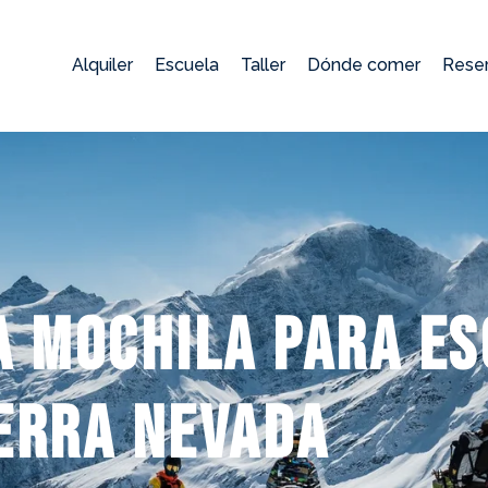
Alquiler
Escuela
Taller
Dónde comer
Rese
a mochila para es
erra Nevada