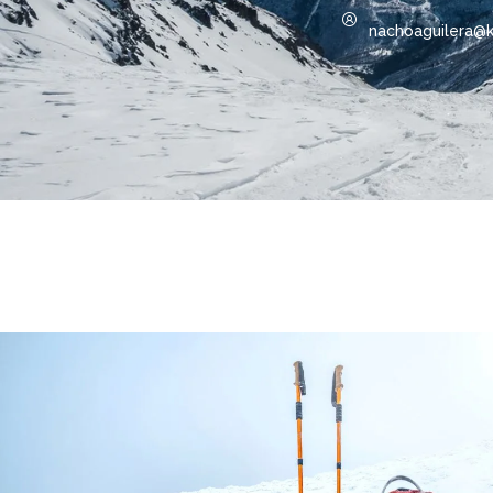
nachoaguilera@k