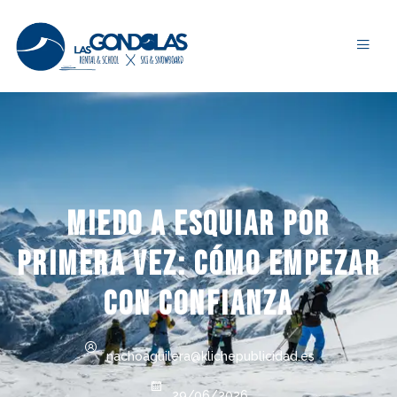
Miedo a esquiar por
primera vez: cómo empezar
con confianza
nachoaguilera@klichepublicidad.es
29/06/2026