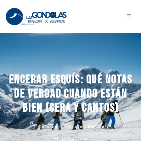
Encerar esquís: qué notas
de verdad cuando están
bien (cera y cantos)
nachoaguilera@klichepublicidad.es
16/02/2026