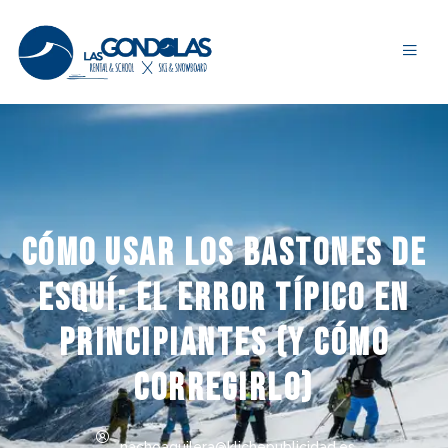
Cómo usar los bastones de
esquí: el error típico en
principiantes (y cómo
corregirlo)
nachoaguilera@klichepublicidad.es